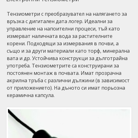
Тензиометри с преобразувател на налягането за
връзка с дигитален дата логер. Идеални за
управление на напоителни процеси, тъй като
измерват наличната вода за растителните
корени. Подходящи за измервания в почви, а
също и за други материали като торф, минерална
вата и др. Устойчива конструкци за дълготрайна
употреба. Тензиометрите са конструирани за
постоянен монтаж в почвата. Имат прозрачна
акрилна тръба с различни дължини (в зависимост
от приложението). На дъното си имат порьозна
керамична капсула.