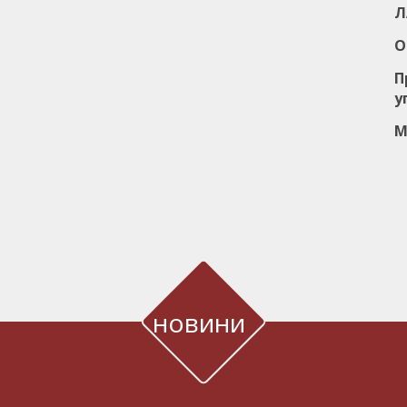
Л
О
П
у
М
новини