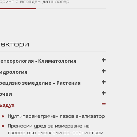
оринг с вграден дата логер
Сектори
етеорология - Климатология
идрология
рецизно земеделиe – Растения
очви
ъздух
Мултипараметричен газов анализатор
Преносим уред за измерване на
газове със сменяеми сензорни глави