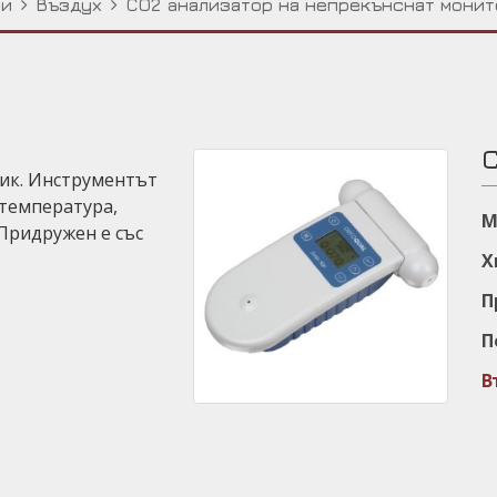
ти
Въздух
CO2 aнализатор на непрекънснат монит
ик. Инструментът
 температура,
Μ
 Придружен е със
Х
П
П
В