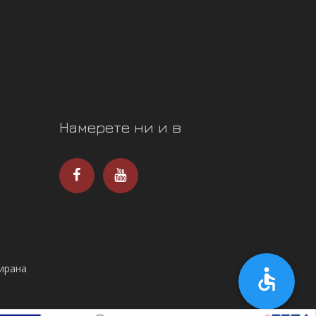
Намерете ни и в
ирана