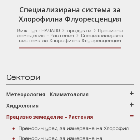
Специализирана система за
Хлорофилна Флуоресценция
Виж тук :
НАЧАЛО
продукти
Прецизно
земеделиe – Растения
Специализирана
система за Хлорофилна Флуоресценция
Сектори
Μетеорология - Климатология
Хидрология
Прецизно земеделиe – Растения
Преносим уред за измерване на Хлорофил
Преносим уред за измерване на