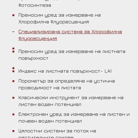
Фотосинтеза
Преносим уред за измерване на
Хлорофилна Флуоресценция
Специализирана система за Хлорофилна
Флуоресценция
Преносим уред за измерване на листната
повърхност
Индекс на листната повърхност- LAI
Порометър за определяне на устична
проводимост на листата
Класически инструмент за измерване на
листен воден потенциал
Електронен уред за измерване на листен и
почвен воден потенциал
Цялостни системи за поток на
растителните сокове