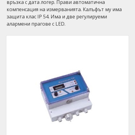
връзка с дата логер. Прави автоматична
компенсация на измерванията. Калъфът му има
защитa клас IP 54. Има и две регулируеми
алармени прагове с LED.