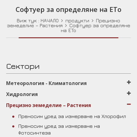
Софтуер за определяне на ETo
Виж тук :
НАЧАЛО
продукти
Прецизно
земеделиe – Растения
Софтуер за определяне
на ETo
Сектори
Μетеорология - Климатология
Хидрология
Прецизно земеделиe – Растения
Преносим уред за измерване на Хлорофил
Преносим уред за измерване на
Фотосинтеза