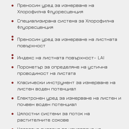
Преносим уред за измерване на
Хлорофилна Флуоресценция
Специализирана система за Хлорофилна
Флуоресценция
Преносим уред за измерване на листната
повърхност
Индекс на листната повърхност- LAI
Порометър за определяне на устична
проводимост на листата
Класически инструмент за измерване на
листен воден потенциал
Електронен уред за измерване на листен и
почвен воден потенциал
Цялостни системи за поток на
растителните сокове