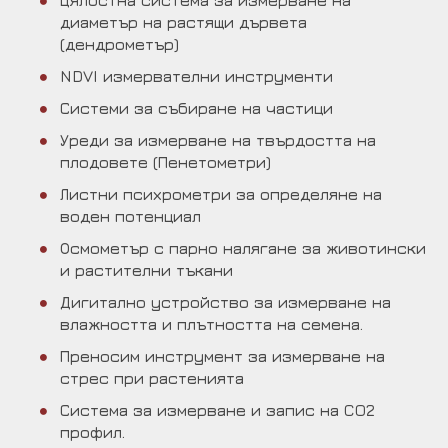
Цялостна система за измерване на
диаметър на растящи дървета
(дендрометър)
NDVI измервателни инструменти
Системи за събиране на частици
Уреди за измерване на твърдостта на
плодовете (Пенетометри)
Листни психрометри за определяне на
воден потенциал
Осмометър с парно налягане за животински
и растителни тъкани
Дигитално устройство за измерване на
влажността и плътността на семена.
Преносим инструмент за измерване на
стрес при растенията
Система за измерване и запис на CO2
профил.