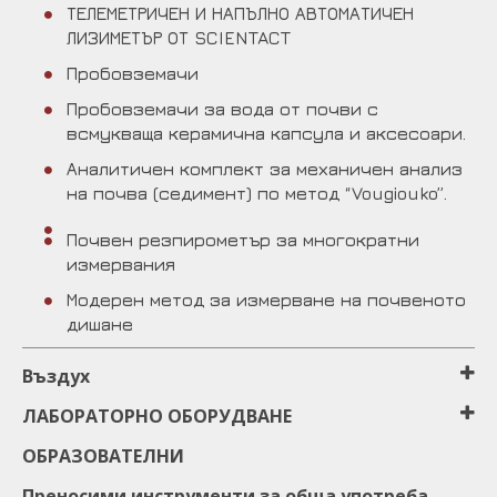
ТЕЛЕМЕТРИЧЕН И НАПЪЛНО АВТОМАТИЧЕН
ЛИЗИМЕТЪР ОТ SCIENTACT
Пробовземачи
Пробовземачи за вода от почви с
всмукваща керамична капсула и аксесоари.
Аналитичен комплект за механичен анализ
на почва (седимент) по метод “Vougiouko”.
Почвен резпирометър за многократни
измервания
Модерен метод за измерване на почвеното
дишане
Въздух
ЛАБОРАТОРНО ОБОРУДВАНЕ
ОБРАЗОВАТЕЛНИ
Преносими инструменти за обща употреба