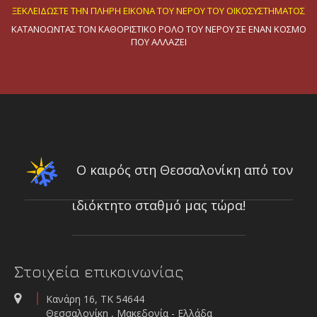
ΞΕΚΛΕΙΔΩΣΤΕ ΤΗΝ ΠΛΗΡΗ ΕΙΚΟΝΑ ΤΟΥ ΝΕΡΟΥ ΤΟΥ ΟΙΚΟΣΥΣΤΗΜΑΤΟΣ
ΚΑΤΑΝΟΩΝΤΑΣ ΤΟΝ ΚΑΘΟΡΙΣΤΙΚΟ ΡΟΛΟ ΤΟΥ ΝΕΡΟΥ ΣΕ ΕΝΑΝ ΚΟΣΜΟ
ΠΟΥ ΑΛΛΑΖΕΙ
ΕΠΙΔΕΙΞΗ ΠΡΟΗΓΜΕΝΩΝ ΟΡΓΑΝΩΝ ΜΕΤΡΗΣΗΣ ΠΑΡΟΧΗΣ ΚΑΙ ΤΑΧΥΤΗΤΑΣ
11 Μαρτίου 2025
uRADMonitor® CITY
ΣΥΣΤΗΜΑ ΜΕΤΡΗΣΗΣ ΑΕΡΙΩΝ ΡΥΠΩΝ
Ο καιρός στη Θεσσαλονίκη από τον
ιδιόκτητο σταθμό μας τώρα!
ΕΠΙΔΕΙΞΗ ΟΡΓΑΝΩΝ ΥΔΡΟΜΕΤΡΗΣΗΣ
14/02/2024
Στοιχεία επικοινωνίας
Νέα καινοτόμα όργανα φυσιολογίας φυτών από τον οίκο ADC
Κανάρη 16, ΤΚ 54644
Θεσσαλονίκη , Μακεδονία - Ελλάδα