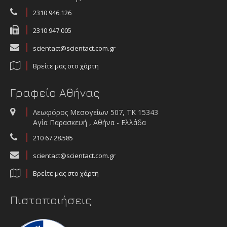
2310 946.126
ΞΕΚΛΕΙΔΩΣΤΕ ΤΗΝ ΠΛΗΡΗ ΕΙΚΟΝΑ ΤΟΥ ΝΕΡΟΥ ΤΟΥ ΟΙΚΟΣΥΣΤΗΜΑΤΟΣ
ΚΑΤΑΝΟΩΝΤΑΣ ΤΟΝ ΚΑΘΟΡΙΣΤΙΚΟ ΡΟΛΟ ΤΟΥ ΝΕΡΟΥ ΣΕ ΕΝΑΝ ΚΟΣΜΟ
2310 947.005
ΠΟΥ ΑΛΛΑΖΕΙ
scientact@scientact.com.gr
Βρείτε μας στο χάρτη
Γραφείο Αθήνας
Λεωφόρος Μεσογείων 507, ΤΚ 15343
Αγία Παρασκευή , Αθήνα - Ελλάδα
210 67.28.585
scientact@scientact.com.gr
Βρείτε μας στο χάρτη
Πιστοποιήσεις