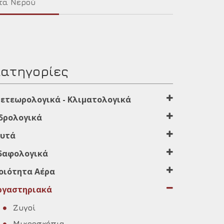
τα Νερού
Κατηγορίες
ετεωρολογικά - Κλιματολογικά
δρολογικά
υτά
δαφολογικά
οιότητα Αέρα
ργαστηριακά
Ζυγοί
Μικροσκόπια