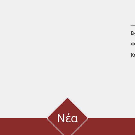
Ε
Φ
Κ
Νέα
έα καινοτόμα όργανα φυσιολογίας φυτών από τον οίκο A