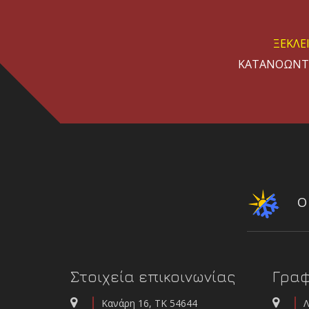
ΞΕΚΛΕ
ΚΑΤΑΝΟΩΝΤΑ
ΕΠΙΔΕΙ
Ο 
Στοιχεία επικοινωνίας
Γραφ
Ν
Κανάρη 16, ΤΚ 54644
Λ