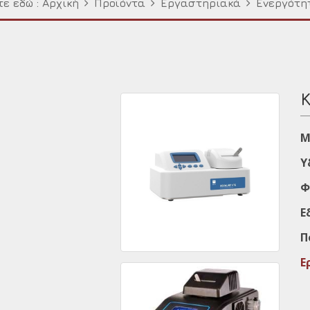
ε εδώ :
Αρχική
Προϊόντα
Εργαστηριακά
Ενεργότη
Μ
Υ
Φ
Ε
Π
Ε