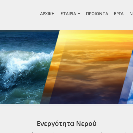
AΡΧΙΚΗ
ΕΤAΙΡΙA
ΠΡΟΪΟΝΤA
ΕΡΓA
N
Ενεργότητα Νερού