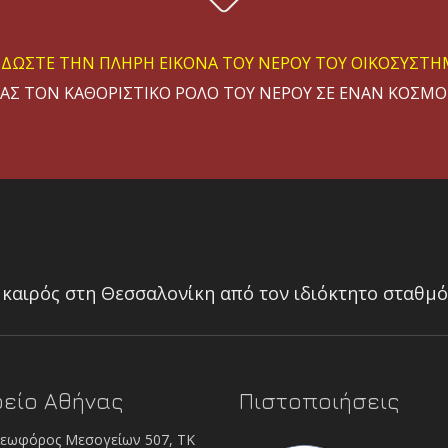
ΙΔΩΣΤΕ ΤΗΝ ΠΛΗΡΗ ΕΙΚΟΝΑ ΤΟΥ ΝΕΡΟΥ ΤΟΥ ΟΙΚΟΣΥΣΤ
Σ ΤΟΝ ΚΑΘΟΡΙΣΤΙΚΟ ΡΟΛΟ ΤΟΥ ΝΕΡΟΥ ΣΕ ΕΝΑΝ ΚΟΣΜΟ 
ΞΗ ΠΡΟΗΓΜΕΝΩΝ ΟΡΓΑΝΩΝ ΜΕΤΡΗΣΗΣ ΠΑΡΟΧΗΣ ΚΑΙ ΤΑ
11 Μαρτίου 2025
uRADMonitor® CITY
ΣΥΣΤΗΜΑ ΜΕΤΡΗΣΗΣ ΑΕΡΙΩΝ ΡΥΠΩΝ
καιρός στη Θεσσαλονίκη από τον ιδιόκτητο σταθμό
ΕΠΙΔΕΙΞΗ ΟΡΓΑΝΩΝ ΥΔΡΟΜΕΤΡΗΣΗΣ
14/02/2024
είο Αθήνας
Πιστοποιήσεις
έα καινοτόμα όργανα φυσιολογίας φυτών από τον οίκο A
εωφόρος Μεσογείων 507, ΤΚ