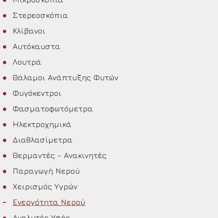
Στερεοσκόπια
Κλίβανοι
Αυτόκαυστα
Λουτρά
Θάλαμοι Ανάπτυξης Φυτών
Φυγόκεντροι
Φασματοφωτόμετρα
Ηλεκτροχημικά
Διαθλασίμετρα
Θερμαντές - Ανακινητές
Παραγωγή Nερού
Χειρισμός Υγρών
Ενεργότητα Νερού
Αναλυτές Υφής