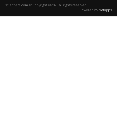
scient-act.com.gr Copyright ©2026 all rights reserved
Powered by
Netapps