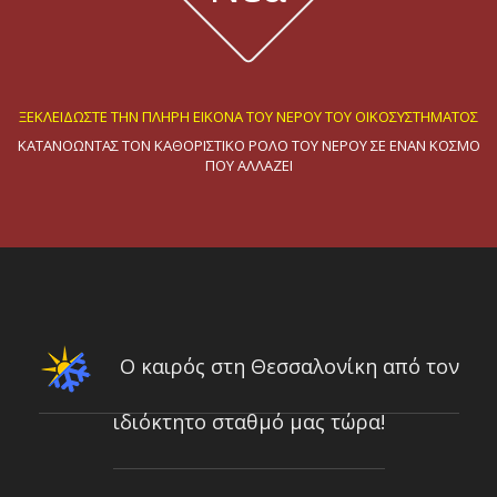
ΞΕΚΛΕΙΔΩΣΤΕ ΤΗΝ ΠΛΗΡΗ ΕΙΚΟΝΑ ΤΟΥ ΝΕΡΟΥ ΤΟΥ ΟΙΚΟΣΥΣΤΗΜΑΤΟΣ
ΚΑΤΑΝΟΩΝΤΑΣ ΤΟΝ ΚΑΘΟΡΙΣΤΙΚΟ ΡΟΛΟ ΤΟΥ ΝΕΡΟΥ ΣΕ ΕΝΑΝ ΚΟΣΜΟ
ΠΟΥ ΑΛΛΑΖΕΙ
ΕΠΙΔΕΙΞΗ ΠΡΟΗΓΜΕΝΩΝ ΟΡΓΑΝΩΝ ΜΕΤΡΗΣΗΣ ΠΑΡΟΧΗΣ ΚΑΙ ΤΑΧΥΤΗΤΑΣ
11 Μαρτίου 2025
uRADMonitor® CITY
ΣΥΣΤΗΜΑ ΜΕΤΡΗΣΗΣ ΑΕΡΙΩΝ ΡΥΠΩΝ
ΕΠΙΔΕΙΞΗ ΟΡΓΑΝΩΝ ΥΔΡΟΜΕΤΡΗΣΗΣ
14/02/2024
Ο καιρός στη Θεσσαλονίκη από τον
ιδιόκτητο σταθμό μας τώρα!
Νέα καινοτόμα όργανα φυσιολογίας φυτών από τον οίκο ADC