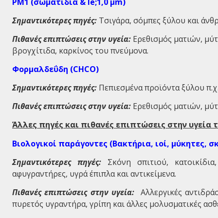
PM
1 (σωματίδια & le;1,0 μ
m
)
Σημαντικότερες πηγές:
Τσιγάρα, σόμπες ξύλου και άνθρ
Πιθανές επιπτώσεις στην υγεία:
Ερεθισμός ματιών, μύτ
βρογχίτιδα, καρκίνος του πνεύμονα.
Φορμαλδεΰδη (
CHCO
)
Σημαντικότερες πηγές:
Πεπιεσμένα προϊόντα ξύλου π.χ.
Πιθανές επιπτώσεις στην υγεία:
Ερεθισμός ματιών, μύτη
Άλλες πηγές και πιθανές επιπτώσεις στην υγεία
Βιολογικοί παράγοντες (Βακτήρια, ιοί, μύκητες, 
Σημαντικότερες πηγές:
Σκόνη σπιτιού, κατοικίδια
αφυγραντήρες, υγρά έπιπλα και αντικείμενα.
Πιθανές επιπτώσεις στην υγεία:
Αλλεργικές αντιδράσε
πυρετός υγραντήρα, γρίπη και άλλες μολυσματικές ασθέ