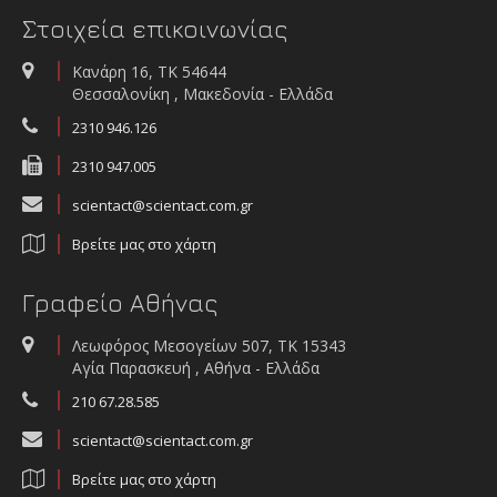
Στοιχεία επικοινωνίας
ΞΕΚΛΕΙΔΩΣΤΕ ΤΗΝ ΠΛΗΡΗ ΕΙΚΟΝΑ ΤΟΥ ΝΕΡΟΥ ΤΟΥ ΟΙΚΟΣΥΣΤΗΜΑΤΟΣ
ΚΑΤΑΝΟΩΝΤΑΣ ΤΟΝ ΚΑΘΟΡΙΣΤΙΚΟ ΡΟΛΟ ΤΟΥ ΝΕΡΟΥ ΣΕ ΕΝΑΝ ΚΟΣΜΟ
Κανάρη 16, ΤΚ 54644
ΠΟΥ ΑΛΛΑΖΕΙ
Θεσσαλονίκη , Μακεδονία - Ελλάδα
2310 946.126
2310 947.005
scientact@scientact.com.gr
Βρείτε μας στο χάρτη
Γραφείο Αθήνας
Λεωφόρος Μεσογείων 507, ΤΚ 15343
Αγία Παρασκευή , Αθήνα - Ελλάδα
210 67.28.585
scientact@scientact.com.gr
Βρείτε μας στο χάρτη