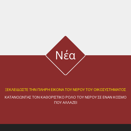
Νέα
Νέα καινοτόμα όργανα φυσιολογίας φυτών από τον οίκο ADC
ΞΕΚΛΕΙΔΩΣΤΕ ΤΗΝ ΠΛΗΡΗ ΕΙΚΟΝΑ ΤΟΥ ΝΕΡΟΥ ΤΟΥ ΟΙΚΟΣΥΣΤΗΜΑΤΟΣ
ΚΑΤΑΝΟΩΝΤΑΣ ΤΟΝ ΚΑΘΟΡΙΣΤΙΚΟ ΡΟΛΟ ΤΟΥ ΝΕΡΟΥ ΣΕ ΕΝΑΝ ΚΟΣΜΟ
ΠΟΥ ΑΛΛΑΖΕΙ
ΕΠΙΔΕΙΞΗ ΠΡΟΗΓΜΕΝΩΝ ΟΡΓΑΝΩΝ ΜΕΤΡΗΣΗΣ ΠΑΡΟΧΗΣ ΚΑΙ ΤΑΧΥΤΗΤΑΣ
11 Μαρτίου 2025